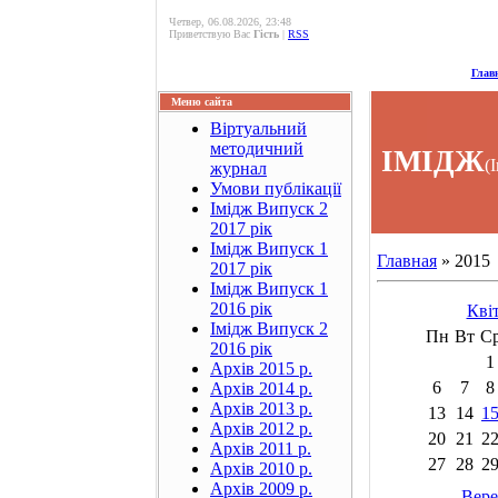
Четвер, 06.08.2026, 23:48
Приветствую Вас
Гість
|
RSS
Глав
Меню сайта
Віртуальний
методичний
ІМІДЖ
(
журнал
Умови публікації
Імідж Випуск 2
2017 рік
Імідж Випуск 1
Главная
»
2015
2017 рік
Імідж Випуск 1
2016 рік
Кві
Імідж Випуск 2
Пн
Вт
С
2016 рік
1
Архів 2015 р.
6
7
8
Архів 2014 р.
Архів 2013 р.
13
14
1
Архів 2012 р.
20
21
2
Архів 2011 р.
27
28
2
Архів 2010 р.
Архів 2009 р.
Вере