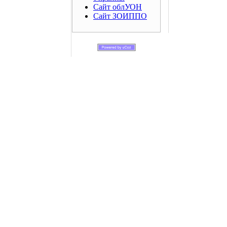
Сайт облУОН
Сайт ЗОИППО