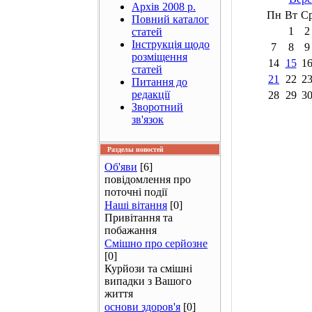
Архів 2008 р.
Пн
Вт
С
Повний каталог
1
2
статей
Інструкція щодо
7
8
9
розміщення
14
15
1
статей
21
22
2
Питання до
редакції
28
29
3
Зворотний
зв'язок
Разделы новостей
Об'яви
[6]
повідомлення про
поточні події
Наші вітання
[0]
Привітання та
побажання
Смішно про серйозне
[0]
Курйози та смішні
випадки з Вашого
життя
основи здоров'я
[0]