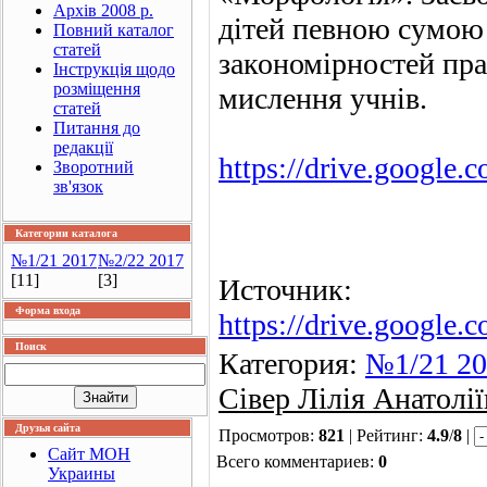
Архів 2008 р.
дітей певною сумою 
Повний каталог
статей
закономірностей пра
Інструкція щодо
розміщення
мислення учнів.
статей
Питання до
редакції
https://drive.goog
Зворотний
зв'язок
Категории каталога
№1/21 2017
№2/22 2017
[11]
[3]
Источник:
Форма входа
https://drive.goog
Поиск
Категория:
№1/21 20
Сівер Лілія Анатолії
Друзья сайта
Просмотров:
821
| Рейтинг:
4.9
/
8
|
Сайт МОН
Всего комментариев:
0
Украины