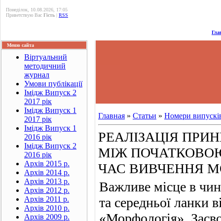
Понеділок, 10.08.2026, 17:05
Приветствую Вас
Гість
|
RSS
Гла
Меню сайта
Віртуальний
методичний
журнал
Умови публікації
Імідж Випуск 2
2017 рік
Імідж Випуск 1
Главная
»
Статьи
»
Номери випускі
2017 рік
Імідж Випуск 1
РЕАЛІЗАЦІЯ ПРИ
2016 рік
Імідж Випуск 2
МІЖ ПОЧАТКОВОЮ
2016 рік
Архів 2015 р.
ЧАС ВИВЧЕННЯ М
Архів 2014 р.
Архів 2013 р.
Важливе місце в чин
Архів 2012 р.
Архів 2011 р.
та середньої ланки 
Архів 2010 р.
«Морфологія». Засво
Архів 2009 р.