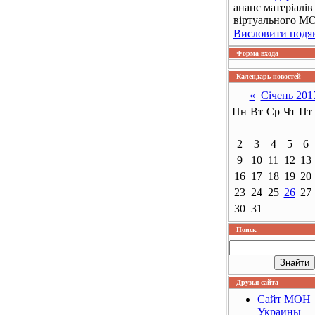
ананс матеріалів
віртуального М
Висловити подя
Форма входа
Календарь новостей
«
Січень 201
Пн
Вт
Ср
Чт
Пт
2
3
4
5
6
9
10
11
12
13
16
17
18
19
20
23
24
25
26
27
30
31
Поиск
Друзья сайта
Сайт МОН
Украины