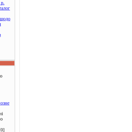
 р.
талог
 щодо
я
о
ро
йозне
ні
го
[0]