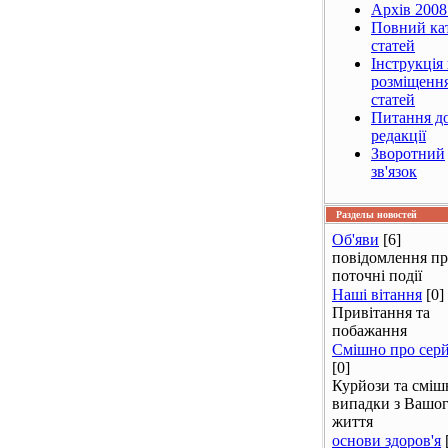
Архів 2008
Повний ка
статей
Інструкція
розміщенн
статей
Питання д
редакції
Зворотний
зв'язок
Разделы новостей
Об'яви
[6]
повідомлення п
поточні події
Наші вітання
[0]
Привітання та
побажання
Смішно про сер
[0]
Курйози та сміш
випадки з Вашо
життя
основи здоров'я