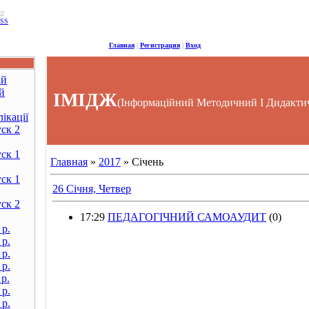
32
SS
Главная
|
Регистрация
|
Вход
ий
й
ІМІДЖ
(Інформаційний Методичний І Дидакти
ікації
ск 2
ск 1
Главная
»
2017
»
Січень
ск 1
26 Січня, Четвер
ск 2
17:29
ПЕДАГОГІЧНИЙ САМОАУДИТ
(0)
 р.
 р.
 р.
 р.
р.
 р.
 р.