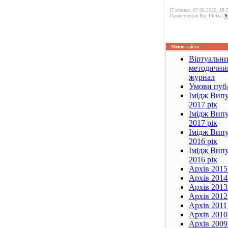
П`ятниця, 07.08.2026, 18:
Приветствую Вас
Гість
|
R
Меню сайта
Віртуальн
методични
журнал
Умови публ
Імідж Випу
2017 рік
Імідж Випу
2017 рік
Імідж Випу
2016 рік
Імідж Випу
2016 рік
Архів 2015
Архів 2014
Архів 2013
Архів 2012
Архів 2011 
Архів 2010
Архів 2009