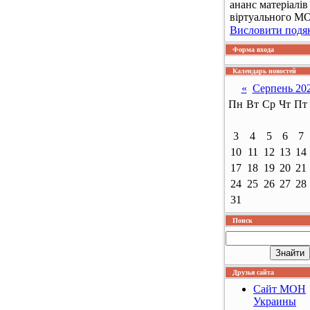
ананс матеріалів
віртуального М
Висловити подя
Форма входа
Календарь новостей
«
Серпень 20
Пн
Вт
Ср
Чт
Пт
3
4
5
6
7
10
11
12
13
14
17
18
19
20
21
24
25
26
27
28
31
Поиск
Друзья сайта
Сайт МОН
Украины