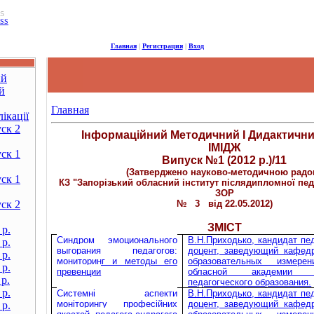
25
SS
Главная
|
Регистрация
|
Вход
ий
й
Главная
ікації
ск 2
Інформаційний Методичний І Дидактичн
ІМІДЖ
ск 1
Випуск №1 (2012 р.)/11
(Затверджено науково-методичною рад
ск 1
КЗ "Запорізький обласний інститут післядипломної педа
ЗОР
ск 2
№ 3 від 22.05.2012)
ЗМІСТ
 р.
Синдром эмоционального
В.Н.Приходько, кандидат пед
 р.
выгорания педагогов:
доцент, заведующий кафедр
 р.
мониторинг и методы его
образовательных измере
 р.
превенции
обласной академии по
р.
педагогческого образования.
 р.
Системні аспекти
В.Н.Приходько, кандидат пед
моніторингу професійних
доцент, заведующий кафедр
 р.