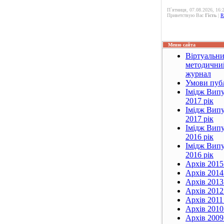
П`ятниця, 07.08.2026, 16:
Приветствую Вас
Гість
|
R
Меню сайта
Віртуальн
методични
журнал
Умови публ
Імідж Випу
2017 рік
Імідж Випу
2017 рік
Імідж Випу
2016 рік
Імідж Випу
2016 рік
Архів 2015
Архів 2014
Архів 2013
Архів 2012
Архів 2011 
Архів 2010
Архів 2009