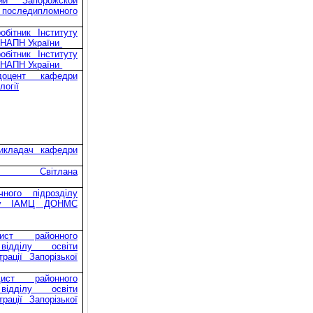
ний Запорожской
следипломного
обітник Інституту
а НАПН України
обітник Інституту
а НАПН України
доцент кафедри
логії
викладач кафедри
а Світлана
ного підрозділу
йону ІАМЦ ДОНМС
ист районного
відділу освіти
рації Запорізької
ист районного
відділу освіти
рації Запорізької