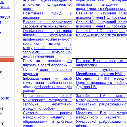
якостей педагога-андрагога
образовательных измере
 р.
в системі післядипломної
обласной академии по
талог
освіти
педагогческого образования.
Позитивний підхід у
Савіна М.І., науковий співр
 щодо
вихованні
психології імені Г.С. Костюк
я
Виховання особистості
Савіна М.І., науковий співр
засобами етнічної культури
психології імені Г.С. Костюк
Особистісно орієнтовані
Лапшина І.С. к.п.н., 
о
підходи формування
менеджменту освіти та психо
професійної компетентності
керівника школи у
міжкурсовий період
засобами віртуальної
школи управлінця
Проблеми особистісного
Попкова Ела Іванівна, ст.
підходу в освіті дорослих
андрагогики
Сучасній освіті – сучасного
Букреєв
ро
педагога
Михайлівна-
директор НМЦ.
Інформатизація як засіб
Методист з ІКТ методич
комплексного забезпечення
Орджонікідзевського ра
діяльності освітніх закладів
Другова І.Б.
району
Підвищення фахової
Загнойко І.М., метод
йозне
майстерності методиста –
методичного кабінету 
запорука ефективної
Якимівської райдержадмініст
ні
методичної роботи
області
го
Система роботи
Мелешко В.А., метод
методичного кабінету з
методичного кабінету 
обдарованими та здібними
Якимівської райдержадмініст
[0]
учнями
області