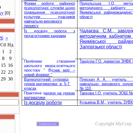
Форми роботи районної
Подольська І.О., мето
О
психологічної служби щодо
методичного кабінету 
підвищення психологічної
Якимівської райдержадмініст
ку
[0]
культури учасників
області
навчально-виховного
процесу
І
Чадаєва С.М., завід
з досвіду роботи з
педагогічними кадрами
методичним кабінетом 
26
»
Якимівської райдерж
Сб
Нд
Запорізької області
1
2
8
9
Проблеми створення
Тандура Г.О. директор ЗНВК
15
16
шкільного медіа-освітнього
простору " Вісник мрії –
22
23
новий формат "
29
30
Валеологічний супровід
Плескач А. А. , учител
уроків математики в 5-7
навчально- виховного
оздор
класах
№ 110
Практичні задачи на уроках
Тархова І.О. учитель ЗОШ 
математики
Із досвіду роботи
Кузьміна В.М., учитель ЗУВ
Copyright MyCorp