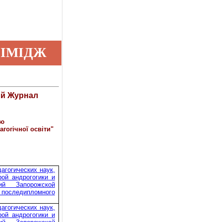
ІМІДЖ
ий Журнал
ою
гогічної освіти"
агогических наук,
ой андрогогики и
ний Запорожской
следипломного
агогических наук,
ой андрогогики и