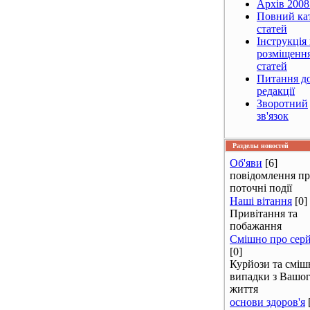
Архів 2008
Повний ка
статей
Інструкція
розміщенн
статей
Питання д
редакції
Зворотний
зв'язок
Разделы новостей
Об'яви
[6]
повідомлення п
поточні події
Наші вітання
[0]
Привітання та
побажання
Смішно про сер
[0]
Курйози та сміш
випадки з Вашо
життя
основи здоров'я