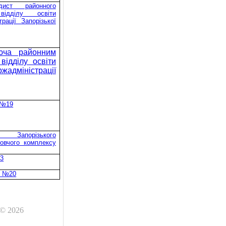
дист районного
відділу освіти
рації Запорізької
уюча районним
відділу освіти
адміністрації
 №19
ь Запорізького
овчого комплексу
№3
К №20
 © 2026