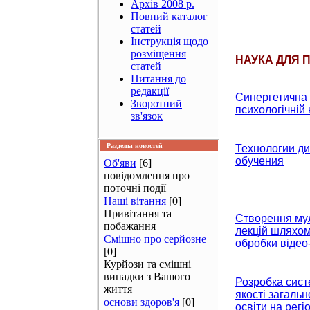
Архів 2008 р.
Повний каталог
статей
Інструкція щодо
розміщення
НАУКА ДЛЯ 
статей
Питання до
редакції
Синергетична
Зворотний
психологічній 
зв'язок
Разделы новостей
Технологии д
обучения
Об'яви
[6]
повідомлення про
поточні події
Наші вітання
[0]
Привітання та
Створення му
побажання
лекцій шляхом
Смішно про серйозне
обробки відео
[0]
Курйози та смішні
випадки з Вашого
Розробка сист
життя
якості загальн
основи здоров'я
[0]
освіти
на регі