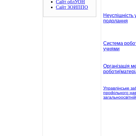
Сайт облУОН
Сайт ЗОИППО
Неуспішність у
подолання
Система робо
учнями
Організація м
роботи(матері
Управлінське з
профільного на
загальноосвітній