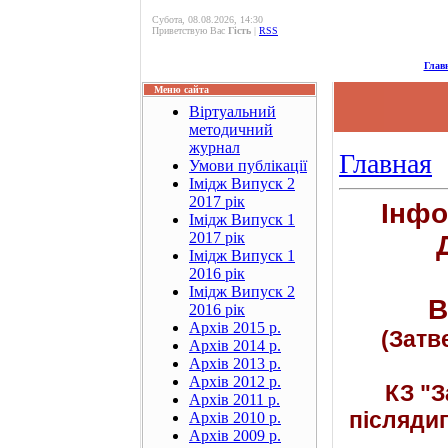
Субота, 08.08.2026, 14:30
Приветствую Вас
Гість
|
RSS
Глав
Меню сайта
Віртуальний
методичний
журнал
Главная
Умови публікації
Імідж Випуск 2
2017 рік
Інфо
Імідж Випуск 1
2017 рік
Імідж Випуск 1
2016 рік
Імідж Випуск 2
В
2016 рік
Архів 2015 р.
(Затв
Архів 2014 р.
Архів 2013 р.
Архів 2012 р.
КЗ "З
Архів 2011 р.
післядип
Архів 2010 р.
Архів 2009 р.