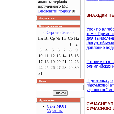
ананс матеріалів
віртуального МО
Висловити подяку
[0]
ЗНАХІДКИ П
Форма входа
Календарь новостей
Урок по алгебр
«
Серпень 2026
»
теме: Примен
Пн
Вт
Ср
Чт
Пт
Сб
Нд
для вычислен
фигур, объема
1
2
давление воды
3
4
5
6
7
8
9
10
11
12
13
14
15
16
17
18
19
20
21
22
23
Готовим откр
олимпийских 
24
25
26
27
28
29
30
31
Підготовка до
Поиск
підсумкової ат
української мо
Друзья сайта
СУЧАСНЕ УП
Сайт МОН
СУЧАСНОЮ 
Украины