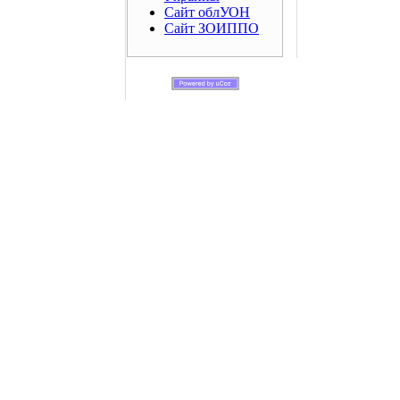
Сайт облУОН
Сайт ЗОИППО