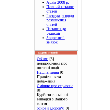
Архів 2008 р.
Повний каталог
статей
Інструкція щодо
розміщення
статей
Питання до
редакції
Зворотний
зв'язок
Разделы новостей
Об'яви
[6]
повідомлення про
поточні події
Наші вітання
[0]
Привітання та
побажання
Смішно про серйозне
[0]
Курйози та смішні
випадки з Вашого
життя
основи здоров'я
[0]