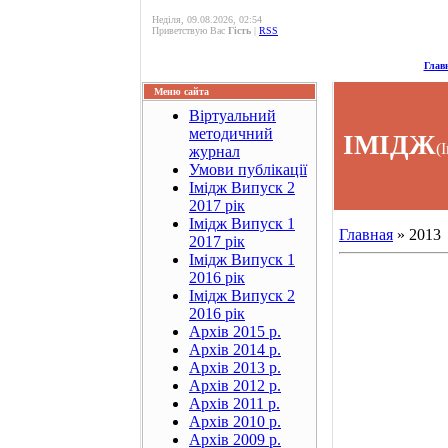
Неділя, 09.08.2026, 02:54
Приветствую Вас
Гість
|
RSS
Глав
Меню сайта
Віртуальний
методичний
ІМІДЖ
(
журнал
Умови публікації
Імідж Випуск 2
2017 рік
Імідж Випуск 1
Главная
»
2013
2017 рік
Імідж Випуск 1
2016 рік
Імідж Випуск 2
2016 рік
Архів 2015 р.
Архів 2014 р.
Архів 2013 р.
Архів 2012 р.
Архів 2011 р.
Архів 2010 р.
Архів 2009 р.