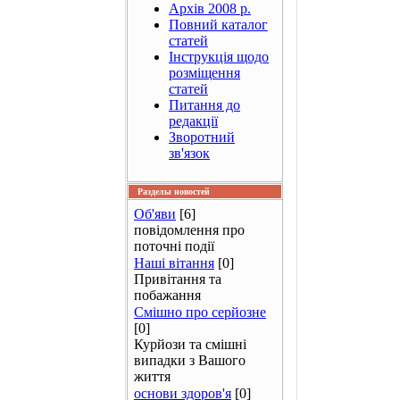
Архів 2008 р.
Повний каталог
статей
Інструкція щодо
розміщення
статей
Питання до
редакції
Зворотний
зв'язок
Разделы новостей
Об'яви
[6]
повідомлення про
поточні події
Наші вітання
[0]
Привітання та
побажання
Смішно про серйозне
[0]
Курйози та смішні
випадки з Вашого
життя
основи здоров'я
[0]