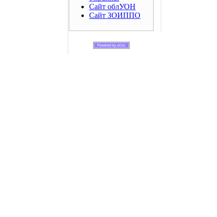
Сайт облУОН
Сайт ЗОИППО