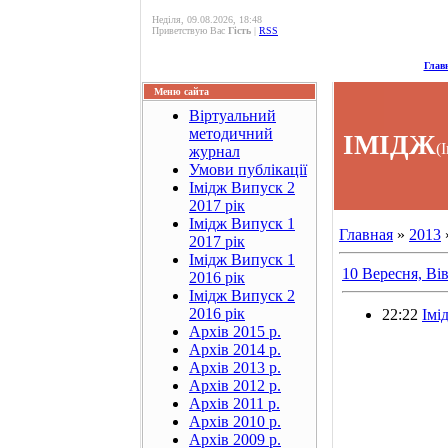
Неділя, 09.08.2026, 18:48
Приветствую Вас
Гість
|
RSS
Глав
Меню сайта
Віртуальний
методичний
ІМІДЖ
(
журнал
Умови публікації
Імідж Випуск 2
2017 рік
Імідж Випуск 1
Главная
»
2013
2017 рік
Імідж Випуск 1
10 Вересня, Ві
2016 рік
Імідж Випуск 2
2016 рік
22:22
Імі
Архів 2015 р.
Архів 2014 р.
Архів 2013 р.
Архів 2012 р.
Архів 2011 р.
Архів 2010 р.
Архів 2009 р.