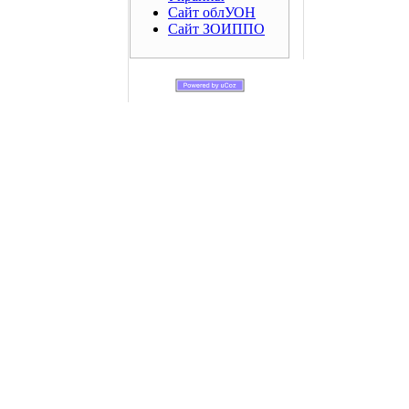
Сайт облУОН
Сайт ЗОИППО