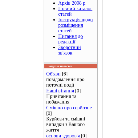
Архів 2008 р.
Повний каталог
статей
Інструкція щодо
розміщення
статей
Питання до
редакції
Зворотний
зв'язок
Разделы новостей
Об'яви
[6]
повідомлення про
поточні події
Наші вітання
[0]
Привітання та
побажання
Смішно про серйозне
[0]
Курйози та смішні
випадки з Вашого
життя
основи здоров'я
[0]