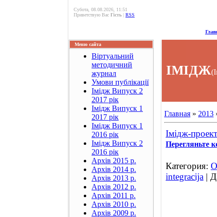
Субота, 08.08.2026, 11:51
Приветствую Вас
Гість
|
RSS
Глав
Меню сайта
Віртуальний
методичний
ІМІДЖ
(
журнал
Умови публікації
Імідж Випуск 2
2017 рік
Імідж Випуск 1
Главная
»
2013
2017 рік
Імідж Випуск 1
Імідж-проек
2016 рік
Імідж Випуск 2
Перегляньте к
2016 рік
Архів 2015 р.
Категория:
О
Архів 2014 р.
integracija
| Д
Архів 2013 р.
Архів 2012 р.
Архів 2011 р.
Архів 2010 р.
Архів 2009 р.