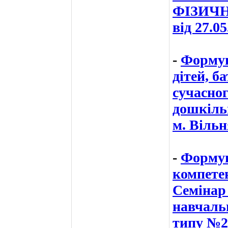
ФІЗИЧН
від 27.05
-
Формув
дітей, б
сучасног
дошкіль
м. Віль
-
Формув
компетен
Семінар
навчаль
типу №2