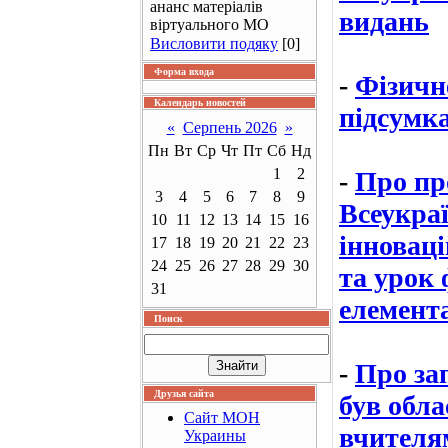
ананс матеріалів
видань
віртуального МО
Висловити подяку
[0]
Форма входа
-
Фізичн
Календарь новостей
підсумк
«
Серпень 2026
»
Пн
Вт
Ср
Чт
Пт
Сб
Нд
1
2
-
Про про
3
4
5
6
7
8
9
Всеукра
10
11
12
13
14
15
16
інновац
17
18
19
20
21
22
23
24
25
26
27
28
29
30
та урок 
31
елемент
Поиск
-
Про за
Друзья сайта
був обла
Сайт МОН
вчителя
Украины