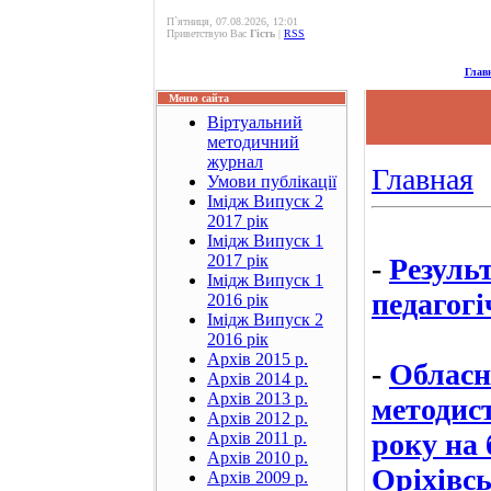
П`ятниця, 07.08.2026, 12:01
Приветствую Вас
Гість
|
RSS
Глав
Меню сайта
Віртуальний
методичний
журнал
Главная
Умови публікації
Імідж Випуск 2
2017 рік
Імідж Випуск 1
2017 рік
-
Результ
Імідж Випуск 1
педагогі
2016 рік
Імідж Випуск 2
2016 рік
Архів 2015 р.
-
Обласн
Архів 2014 р.
Архів 2013 р.
методист
Архів 2012 р.
року на
Архів 2011 р.
Архів 2010 р.
Оріхівс
Архів 2009 р.