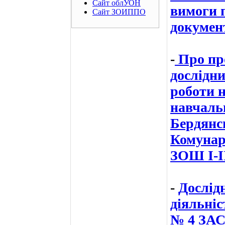
Сайт облУОН
вимоги 
Сайт ЗОИППО
докуме
-
Про про
дослідн
роботи н
навчальн
Бердянсь
Комунар
ЗОШ І-ІІ
-
Дослід
діяльн
№ 4 ЗА