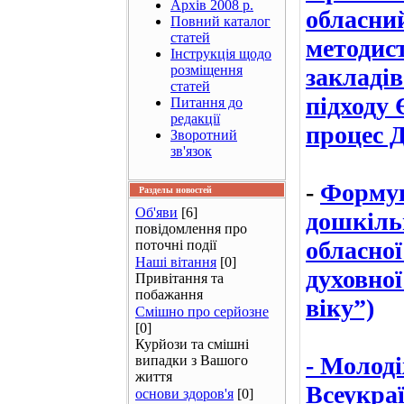
Архів 2008 р.
обласний
Повний каталог
статей
методис
Інструкція щодо
розміщення
закладі
статей
підходу
Питання до
редакції
процес 
Зворотний
зв'язок
-
Формув
Разделы новостей
Об'яви
[6]
дошкіль
повідомлення про
обласно
поточні події
Наші вітання
[0]
духовної
Привітання та
побажання
віку”)
Смішно про серйозне
[0]
Курйози та смішні
- Молоді
випадки з Вашого
життя
Всеукра
основи здоров'я
[0]